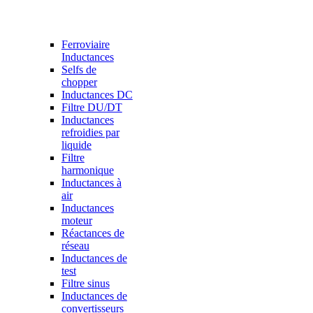
Ferroviaire
Inductances
Selfs de
chopper
Inductances DC
Filtre DU/DT
Inductances
refroidies par
liquide
Filtre
harmonique
Inductances à
air
Inductances
moteur
Réactances de
réseau
Inductances de
test
Filtre sinus
Inductances de
convertisseurs