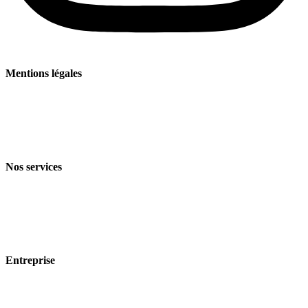
Mentions légales
Mentions légales
Politique de confidentialité
Conditions générales de vente et de livraison
Nos services
Branches
Produits
Technologie
Entreprise
À propos de nous
Durabilité