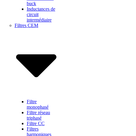
buck
Inductances de
circuit
intermédiaire
Filtres CEM
Filtre
monophasé
Filtre réseau
triphasé
Filtre CC
Filtres
harmoniques