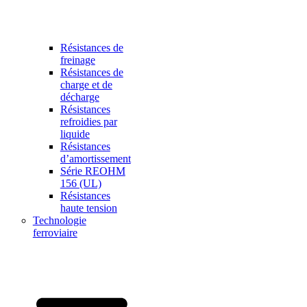
Résistances de
freinage
Résistances de
charge et de
décharge
Résistances
refroidies par
liquide
Résistances
d’amortissement
Série REOHM
156 (UL)
Résistances
haute tension
Technologie
ferroviaire