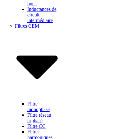
buck
Inductances de
circuit
intermédiaire
Filtres CEM
Filtre
monophasé
Filtre réseau
triphasé
Filtre CC
Filtres
harmoniques