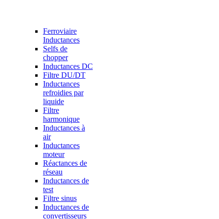
Ferroviaire
Inductances
Selfs de
chopper
Inductances DC
Filtre DU/DT
Inductances
refroidies par
liquide
Filtre
harmonique
Inductances à
air
Inductances
moteur
Réactances de
réseau
Inductances de
test
Filtre sinus
Inductances de
convertisseurs