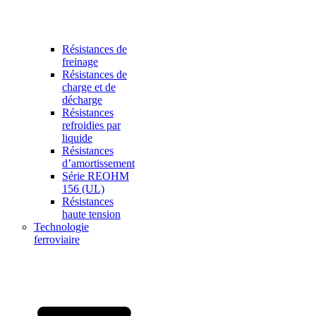
Résistances de
freinage
Résistances de
charge et de
décharge
Résistances
refroidies par
liquide
Résistances
d’amortissement
Série REOHM
156 (UL)
Résistances
haute tension
Technologie
ferroviaire