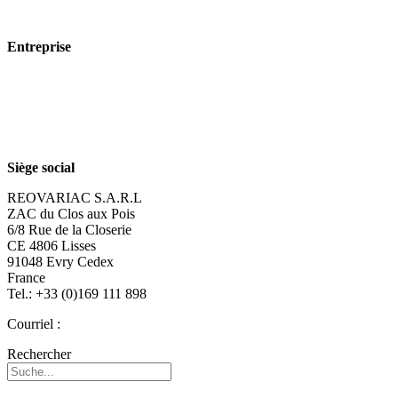
Technologie
Entreprise
À propos de nous
Durabilité
Carrière
Siège social
REOVARIAC S.A.R.L
ZAC du Clos aux Pois
6/8 Rue de la Closerie
CE 4806 Lisses
91048 Evry Cedex
France
Tel.: +33 (0)169 111 898
Courriel :
reovariac@reo.fr
Rechercher