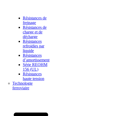
Résistances de
freinage
Résistances de
charge et de
décharge
Résistances
refroidies par
liquide
Résistances
d’amortissement
Série REOHM
156 (UL)
Résistances
haute tension
Technologie
ferroviaire