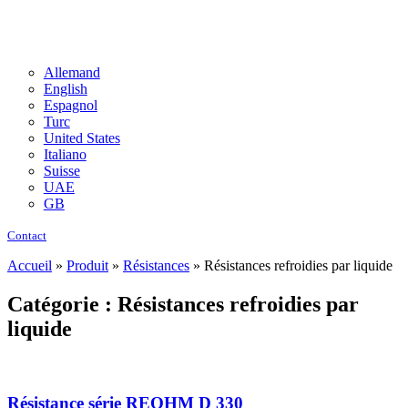
Allemand
English
Espagnol
Turc
United States
Italiano
Suisse
UAE
GB
Contact
Accueil
»
Produit
»
Résistances
»
Résistances refroidies par liquide
Catégorie : Résistances refroidies par
liquide
Résistance série REOHM D 330