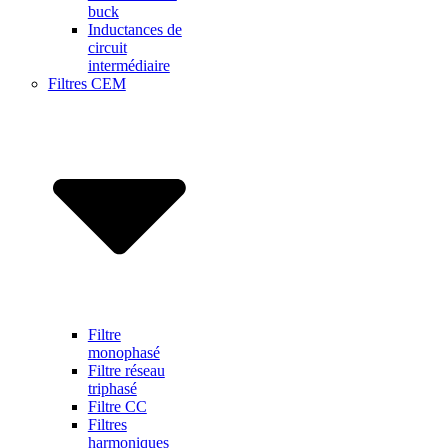
buck
Inductances de
circuit
intermédiaire
Filtres CEM
Filtre
monophasé
Filtre réseau
triphasé
Filtre CC
Filtres
harmoniques