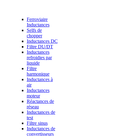
Ferroviaire
Inductances
Selfs de
chopper
Inductances DC
Filtre DU/DT
Inductances
refroidies par
liquide
Filtre
harmonique
Inductances à
air
Inductances
moteur
Réactances de
réseau
Inductances de
test
Filtre sinus
Inductances de
convertisseurs