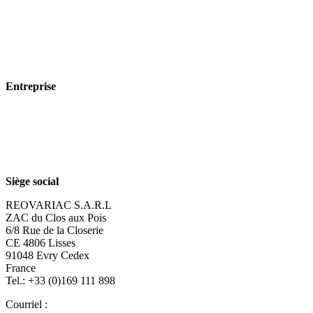
Branches
Produits
Technologie
Entreprise
À propos de nous
Durabilité
Carrière
Siège social
REOVARIAC S.A.R.L
ZAC du Clos aux Pois
6/8 Rue de la Closerie
CE 4806 Lisses
91048 Evry Cedex
France
Tel.: +33 (0)169 111 898
Courriel :
reovariac@reo.fr