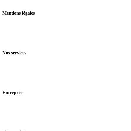
Mentions légales
Mentions légales
Politique de confidentialité
Conditions générales de vente et de livraison
Nos services
Branches
Produits
Technologie
Entreprise
À propos de nous
Durabilité
Carrière