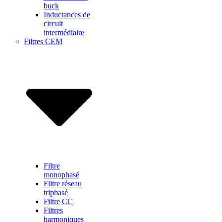
buck
Inductances de
circuit
intermédiaire
Filtres CEM
Filtre
monophasé
Filtre réseau
triphasé
Filtre CC
Filtres
harmoniques