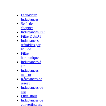
Ferroviaire
Inductances
Selfs de
chopper
Inductances DC
Filtre DU/DT
Inductances
refroidies par
liquide
Filtre
harmonique
Inductances à
air
Inductances
moteur
Réactances de
réseau
Inductances de
test
Filtre sinus
Inductances de
convertisseurs