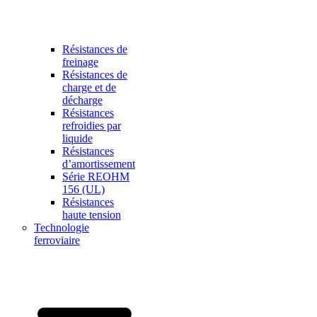
Résistances de
freinage
Résistances de
charge et de
décharge
Résistances
refroidies par
liquide
Résistances
d’amortissement
Série REOHM
156 (UL)
Résistances
haute tension
Technologie
ferroviaire