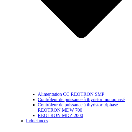
Alimentation CC REOTRON SMP
Contrôleur de puissance à thyristor monophasé
Contrôleur de puissance à thyristor triphasé
REOTRON MDW 700
REOTRON MDZ 2000
Inductances