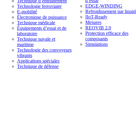
d’essai
Technique d’entraînement
EDGE-WINDING
Technologie ferroviaire
Refroidissement par liquid
E-mobilité
IIoT-Ready
Électronique de puissance
Mesures
Technique médicale
REOVIB 2.0
Équipements d’essai et de
Protection efficace des
laboratoire
composants
Technique navale et
Simulations
maritime
Technologie des convoyeurs
vibrants
Applications spéciales
Technique de défense