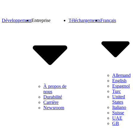
Développement
Entreprise
Téléchargements
Français
Allemand
English
Espagnol
À propos de
Turc
nous
United
Durabilité
States
Carrière
Italiano
Newsroom
Suisse
UAE
GB