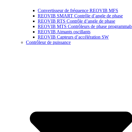
Convertisseur de fréquence REOVIB MFS
REOVIB SMART Contrôle d’angle de phase
REOVIB RTS Contrôle d’angle de phase
REOVIB MTS Contrôleurs de phase programmab
REOVIB Aimants oscillants
REOVIB Capteurs d’accélération SW
Contrôleur de puissance