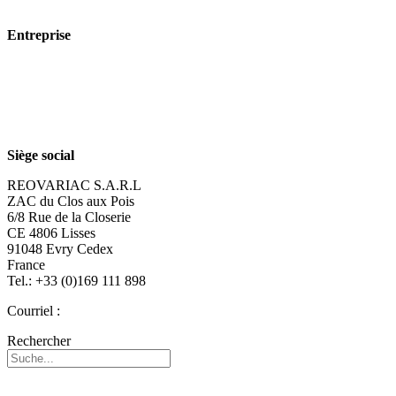
Technologie
Entreprise
À propos de nous
Durabilité
Carrière
Siège social
REOVARIAC S.A.R.L
ZAC du Clos aux Pois
6/8 Rue de la Closerie
CE 4806 Lisses
91048 Evry Cedex
France
Tel.: +33 (0)169 111 898
Courriel :
reovariac@reo.fr
Rechercher