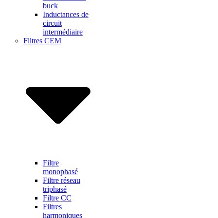
buck
Inductances de
circuit
intermédiaire
Filtres CEM
Filtre
monophasé
Filtre réseau
triphasé
Filtre CC
Filtres
harmoniques