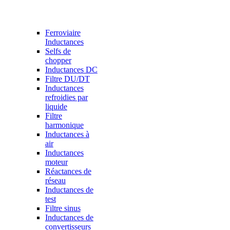
Ferroviaire
Inductances
Selfs de
chopper
Inductances DC
Filtre DU/DT
Inductances
refroidies par
liquide
Filtre
harmonique
Inductances à
air
Inductances
moteur
Réactances de
réseau
Inductances de
test
Filtre sinus
Inductances de
convertisseurs