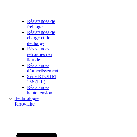
Résistances de
freinage
Résistances de
charge et de
décharge
Résistances
refroidies par
liquide
Résistances
d’amortissement
Série REOHM
156 (UL)
Résistances
haute tension
Technologie
ferroviaire