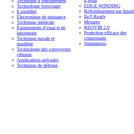
d’essai
Technique d’entraînement
EDGE-WINDING
Technologie ferroviaire
Refroidissement par liquid
E-mobilité
IIoT-Ready
Électronique de puissance
Mesures
Technique médicale
REOVIB 2.0
Équipements d’essai et de
Protection efficace des
laboratoire
composants
Technique navale et
Simulations
maritime
Technologie des convoyeurs
vibrants
Applications spéciales
Technique de défense