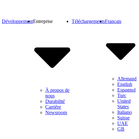
Développement
Entreprise
Téléchargements
Français
Allemand
English
Espagnol
À propos de
Turc
nous
United
Durabilité
States
Carrière
Italiano
Newsroom
Suisse
UAE
GB