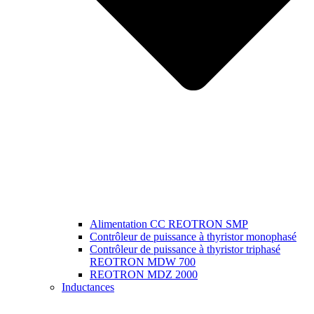
Alimentation CC REOTRON SMP
Contrôleur de puissance à thyristor monophasé
Contrôleur de puissance à thyristor triphasé
REOTRON MDW 700
REOTRON MDZ 2000
Inductances