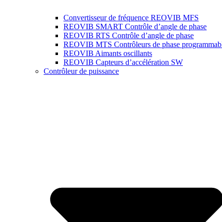
Convertisseur de fréquence REOVIB MFS
REOVIB SMART Contrôle d’angle de phase
REOVIB RTS Contrôle d’angle de phase
REOVIB MTS Contrôleurs de phase programmab
REOVIB Aimants oscillants
REOVIB Capteurs d’accélération SW
Contrôleur de puissance