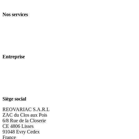
Conditions générales de vente et de livraison
Nos services
Branches
Produits
Technologie
Entreprise
À propos de nous
Durabilité
Carrière
Siège social
REOVARIAC S.A.R.L
ZAC du Clos aux Pois
6/8 Rue de la Closerie
CE 4806 Lisses
91048 Evry Cedex
France