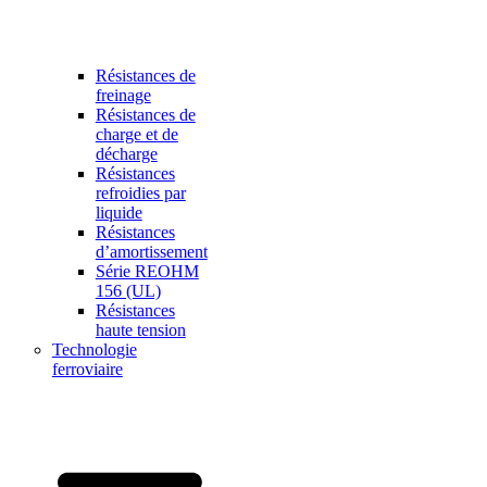
Résistances de
freinage
Résistances de
charge et de
décharge
Résistances
refroidies par
liquide
Résistances
d’amortissement
Série REOHM
156 (UL)
Résistances
haute tension
Technologie
ferroviaire