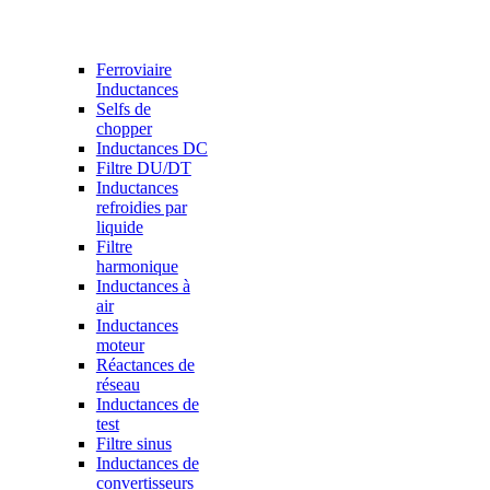
Ferroviaire
Inductances
Selfs de
chopper
Inductances DC
Filtre DU/DT
Inductances
refroidies par
liquide
Filtre
harmonique
Inductances à
air
Inductances
moteur
Réactances de
réseau
Inductances de
test
Filtre sinus
Inductances de
convertisseurs