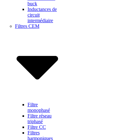
buck
Inductances de
circuit
intermédiaire
Filtres CEM
Filtre
monophasé
Filtre réseau
triphasé
Filtre CC
Filtres
harmoniques