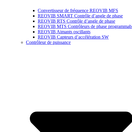
Convertisseur de fréquence REOVIB MFS
REOVIB SMART Contrôle d’angle de phase
REOVIB RTS Contrôle d’angle de phase
REOVIB MTS Contrôleurs de phase programmab
REOVIB Aimants oscillants
REOVIB Capteurs d’accélération SW
Contrôleur de puissance