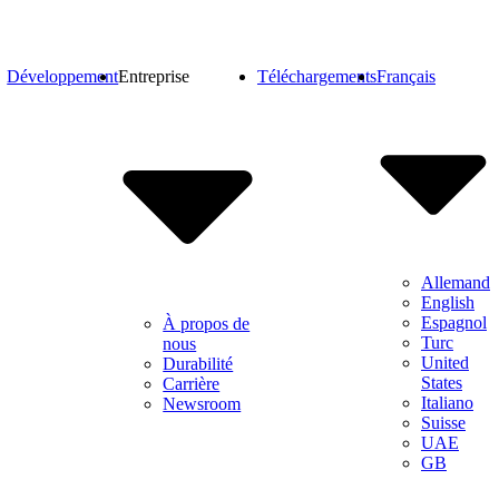
Développement
Entreprise
Téléchargements
Français
Allemand
English
Espagnol
À propos de
Turc
nous
United
Durabilité
States
Carrière
Italiano
Newsroom
Suisse
UAE
GB