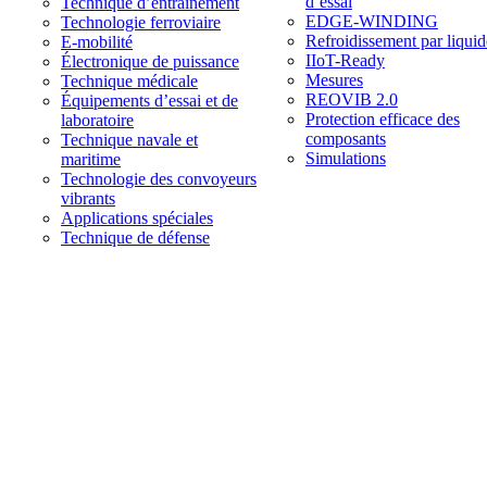
d’essai
Technique d’entraînement
EDGE-WINDING
Technologie ferroviaire
Refroidissement par liquid
E-mobilité
IIoT-Ready
Électronique de puissance
Mesures
Technique médicale
REOVIB 2.0
Équipements d’essai et de
Protection efficace des
laboratoire
composants
Technique navale et
Simulations
maritime
Technologie des convoyeurs
vibrants
Applications spéciales
Technique de défense