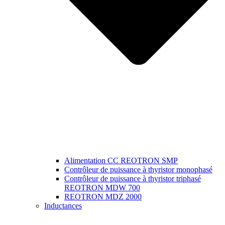
Alimentation CC REOTRON SMP
Contrôleur de puissance à thyristor monophasé
Contrôleur de puissance à thyristor triphasé
REOTRON MDW 700
REOTRON MDZ 2000
Inductances