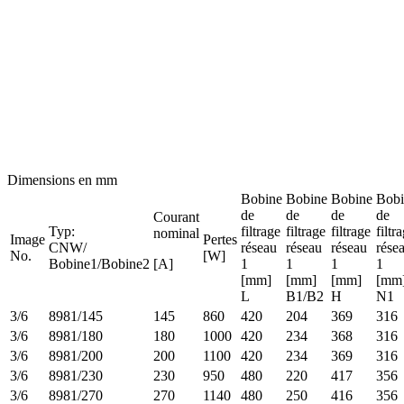
Dimensions en mm
Bobine
Bobine
Bobine
Bobi
de
de
de
de
Courant
Typ:
filtrage
filtrage
filtrage
filtr
nominal
Image
Pertes
CNW/
réseau
réseau
réseau
rése
No.
[W]
Bobine1/Bobine2
[A]
1
1
1
1
[mm]
[mm]
[mm]
[mm
L
B1/B2
H
N1
3/6
8981/145
145
860
420
204
369
316
3/6
8981/180
180
1000
420
234
368
316
3/6
8981/200
200
1100
420
234
369
316
3/6
8981/230
230
950
480
220
417
356
3/6
8981/270
270
1140
480
250
416
356