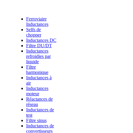
Ferroviaire
Inductances
Selfs de
chopper
Inductances DC
Filtre DU/DT
Inductances
refroidies par
liquide
Filtre
harmonique
Inductances à
air
Inductances
moteur
Réactances de
réseau
Inductances de
test
Filtre sinus
Inductances de
convertisseurs