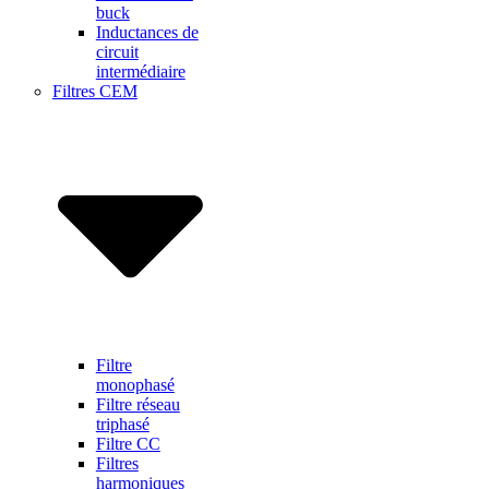
buck
Inductances de
circuit
intermédiaire
Filtres CEM
Filtre
monophasé
Filtre réseau
triphasé
Filtre CC
Filtres
harmoniques