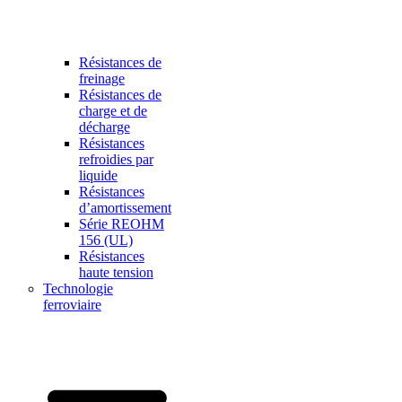
Résistances de
freinage
Résistances de
charge et de
décharge
Résistances
refroidies par
liquide
Résistances
d’amortissement
Série REOHM
156 (UL)
Résistances
haute tension
Technologie
ferroviaire