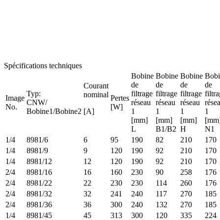
Spécifications techniques
Bobine
Bobine
Bobine
Bobi
de
de
de
de
Courant
Typ:
filtrage
filtrage
filtrage
filtr
nominal
Image
Pertes
CNW/
réseau
réseau
réseau
rése
No.
[W]
Bobine1/Bobine2
[A]
1
1
1
1
[mm]
[mm]
[mm]
[mm
L
B1/B2
H
N1
1/4
8981/6
6
95
190
82
210
170
1/4
8981/9
9
120
190
92
210
170
1/4
8981/12
12
120
190
92
210
170
2/4
8981/16
16
160
230
90
258
176
2/4
8981/22
22
230
230
114
260
176
2/4
8981/32
32
241
240
117
270
185
2/4
8981/36
36
300
240
132
270
185
1/4
8981/45
45
313
300
120
335
224