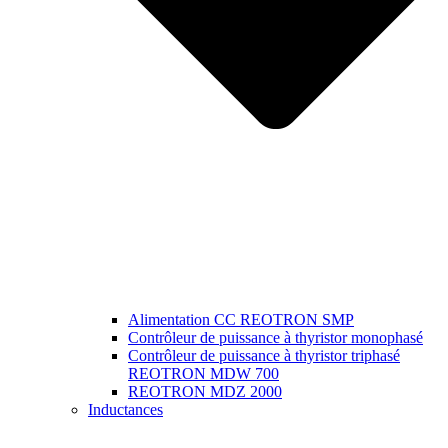
Alimentation CC REOTRON SMP
Contrôleur de puissance à thyristor monophasé
Contrôleur de puissance à thyristor triphasé
REOTRON MDW 700
REOTRON MDZ 2000
Inductances