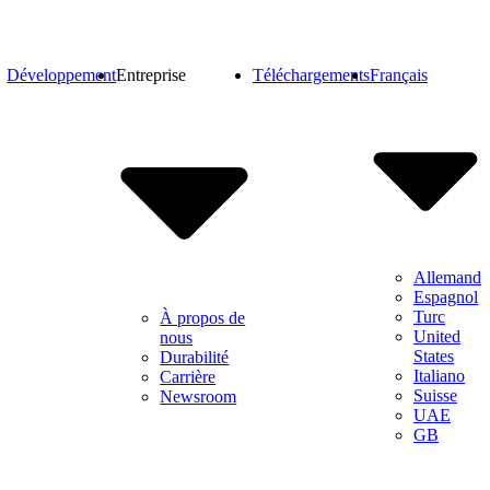
Développement
Entreprise
Téléchargements
Français
Allemand
Espagnol
Turc
À propos de
United
nous
States
Durabilité
Italiano
Carrière
Suisse
Newsroom
UAE
GB