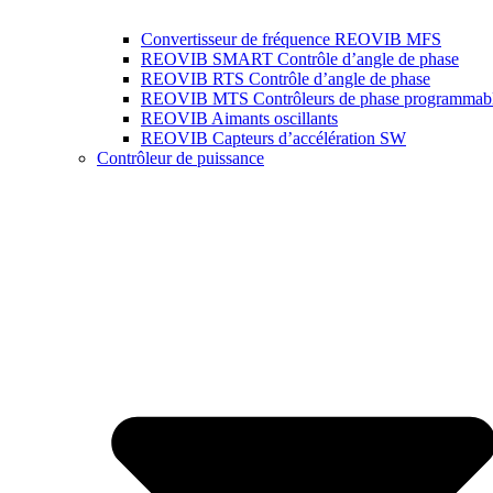
Convertisseur de fréquence REOVIB MFS
REOVIB SMART Contrôle d’angle de phase
REOVIB RTS Contrôle d’angle de phase
REOVIB MTS Contrôleurs de phase programmab
REOVIB Aimants oscillants
REOVIB Capteurs d’accélération SW
Contrôleur de puissance