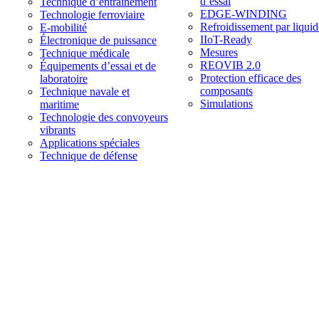
d’essai
Technique d’entraînement
EDGE-WINDING
Technologie ferroviaire
Refroidissement par liquid
E-mobilité
IIoT-Ready
Électronique de puissance
Mesures
Technique médicale
REOVIB 2.0
Équipements d’essai et de
Protection efficace des
laboratoire
composants
Technique navale et
Simulations
maritime
Technologie des convoyeurs
vibrants
Applications spéciales
Technique de défense