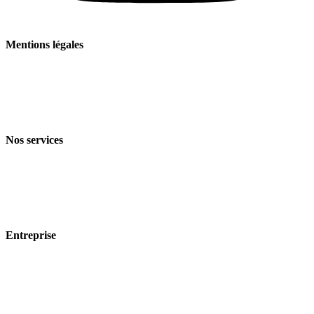
Mentions légales
Mentions légales
Politique de confidentialité
Conditions générales de vente et de livraison
Nos services
Branches
Produits
Technologie
Entreprise
À propos de nous
Durabilité
Carrière