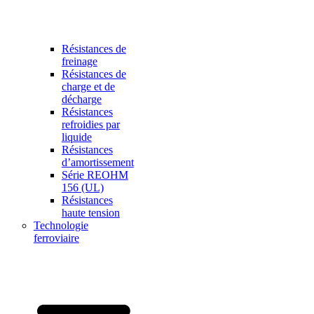
Résistances de
freinage
Résistances de
charge et de
décharge
Résistances
refroidies par
liquide
Résistances
d’amortissement
Série REOHM
156 (UL)
Résistances
haute tension
Technologie
ferroviaire