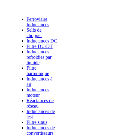
Ferroviaire
Inductances
Selfs de
chopper
Inductances DC
Filtre DU/DT
Inductances
refroidies par
liquide
Filtre
harmonique
Inductances à
air
Inductances
moteur
Réactances de
réseau
Inductances de
test
Filtre sinus
Inductances de
convertisseurs