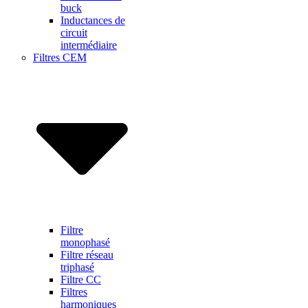
buck
Inductances de
circuit
intermédiaire
Filtres CEM
Filtre
monophasé
Filtre réseau
triphasé
Filtre CC
Filtres
harmoniques