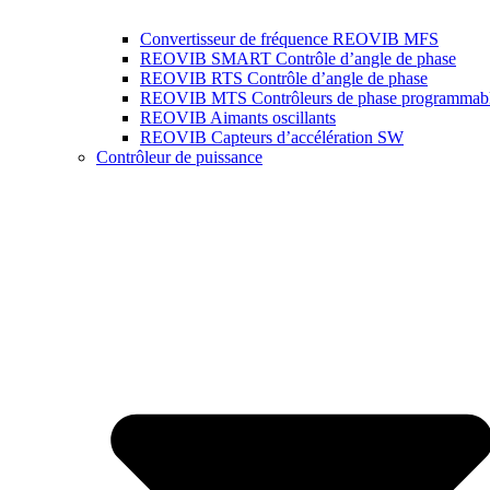
Convertisseur de fréquence REOVIB MFS
REOVIB SMART Contrôle d’angle de phase
REOVIB RTS Contrôle d’angle de phase
REOVIB MTS Contrôleurs de phase programmab
REOVIB Aimants oscillants
REOVIB Capteurs d’accélération SW
Contrôleur de puissance