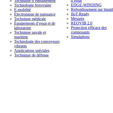
d’essai
Technique d’entraînement
EDGE-WINDING
Technologie ferroviaire
Refroidissement par liquid
E-mobilité
IIoT-Ready
Électronique de puissance
Mesures
Technique médicale
REOVIB 2.0
Équipements d’essai et de
Protection efficace des
laboratoire
composants
Technique navale et
Simulations
maritime
Technologie des convoyeurs
vibrants
Applications spéciales
Technique de défense