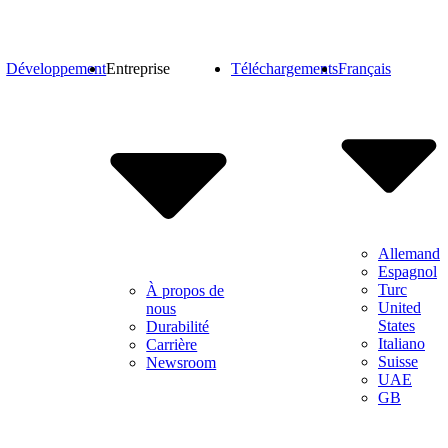
Développement
Entreprise
Téléchargements
Français
Allemand
Espagnol
Turc
À propos de
United
nous
States
Durabilité
Italiano
Carrière
Suisse
Newsroom
UAE
GB