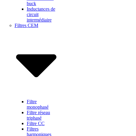
buck
Inductances de
circuit
intermédiaire
Filtres CEM
Filtre
monophasé
Filtre réseau
triphasé
Filtre CC
Filtres
harmoniques