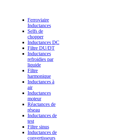
Ferroviaire
Inductances
Selfs de
chopper
Inductances DC
Filtre DU/DT
Inductances
refroidies par
liquide
Filtre
harmonique
Inductances à
air
Inductances
moteur
Réactances de
réseau
Inductances de
test
Filtre sinus
Inductances de
convertisseurs