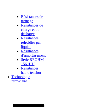
Résistances de
freinage
Résistances de
charge et de
décharge
Résistances
refroidies par
liquide
Résistances
d’amortissement
Série REOHM
156 (UL)
Résistances
haute tension
Technologie
ferroviaire