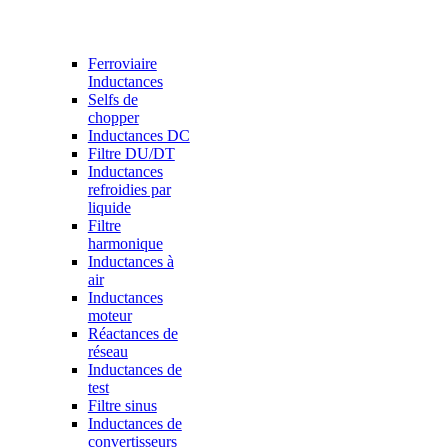
Ferroviaire
Inductances
Selfs de
chopper
Inductances DC
Filtre DU/DT
Inductances
refroidies par
liquide
Filtre
harmonique
Inductances à
air
Inductances
moteur
Réactances de
réseau
Inductances de
test
Filtre sinus
Inductances de
convertisseurs