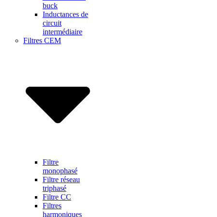
buck
Inductances de
circuit
intermédiaire
Filtres CEM
Filtre
monophasé
Filtre réseau
triphasé
Filtre CC
Filtres
harmoniques