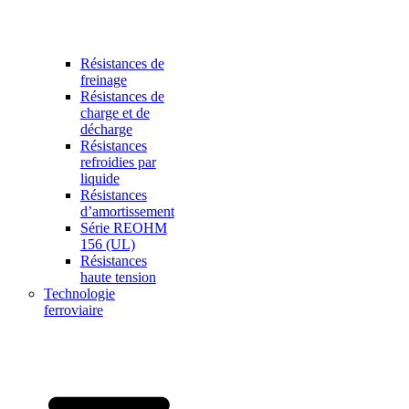
Résistances de
freinage
Résistances de
charge et de
décharge
Résistances
refroidies par
liquide
Résistances
d’amortissement
Série REOHM
156 (UL)
Résistances
haute tension
Technologie
ferroviaire