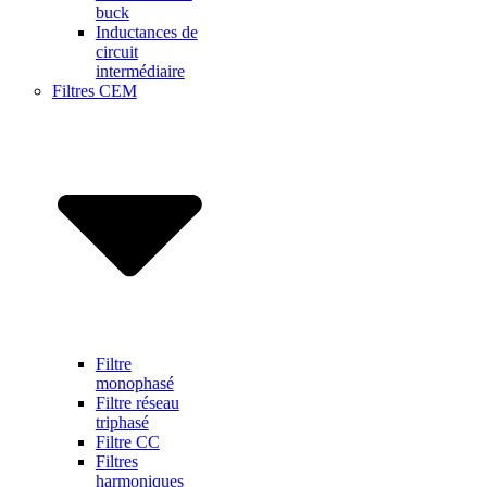
buck
Inductances de
circuit
intermédiaire
Filtres CEM
Filtre
monophasé
Filtre réseau
triphasé
Filtre CC
Filtres
harmoniques