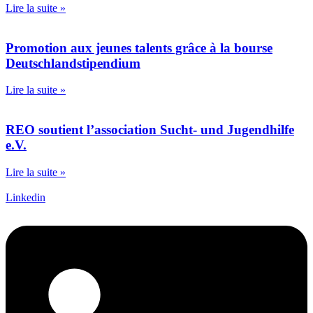
Lire la suite »
Promotion aux jeunes talents grâce à la bourse
Deutschlandstipendium
Lire la suite »
REO soutient l’association Sucht- und Jugendhilfe
e.V.
Lire la suite »
Linkedin