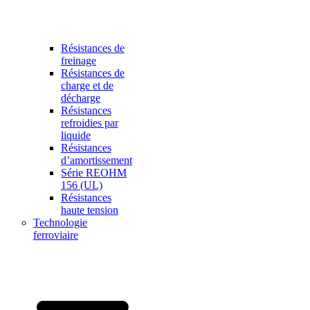
Résistances de
freinage
Résistances de
charge et de
décharge
Résistances
refroidies par
liquide
Résistances
d’amortissement
Série REOHM
156 (UL)
Résistances
haute tension
Technologie
ferroviaire