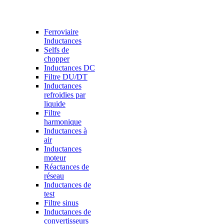
Ferroviaire
Inductances
Selfs de
chopper
Inductances DC
Filtre DU/DT
Inductances
refroidies par
liquide
Filtre
harmonique
Inductances à
air
Inductances
moteur
Réactances de
réseau
Inductances de
test
Filtre sinus
Inductances de
convertisseurs