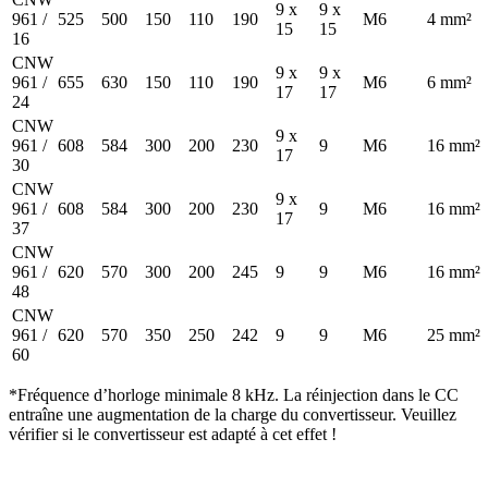
9 x
9 x
961 /
525
500
150
110
190
M6
4 mm²
15
15
16
CNW
9 x
9 x
961 /
655
630
150
110
190
M6
6 mm²
17
17
24
CNW
9 x
961 /
608
584
300
200
230
9
M6
16 mm²
17
30
CNW
9 x
961 /
608
584
300
200
230
9
M6
16 mm²
17
37
CNW
961 /
620
570
300
200
245
9
9
M6
16 mm²
48
CNW
961 /
620
570
350
250
242
9
9
M6
25 mm²
60
*Fréquence d’horloge minimale 8 kHz. La réinjection dans le CC
entraîne une augmentation de la charge du convertisseur. Veuillez
vérifier si le convertisseur est adapté à cet effet !