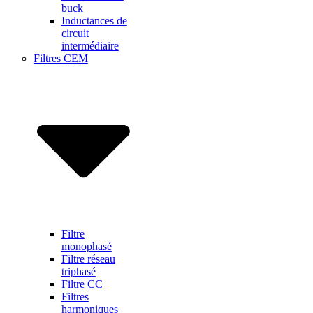
buck
Inductances de
circuit
intermédiaire
Filtres CEM
Filtre
monophasé
Filtre réseau
triphasé
Filtre CC
Filtres
harmoniques