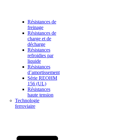
Résistances de
freinage
Résistances de
charge et de
décharge
Résistances
refroidies par
liquide
Résistances
d’amortissement
Série REOHM
156 (UL)
Résistances
haute tension
Technologie
ferroviaire