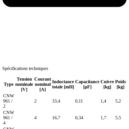
Spécifications techniques
Tension
Courant
Inductance
Capacitance
Cuivre
Poids
Type
nominale
nominal
totale [mH]
[μF]
[kg]
[kg]
[V]
[A]
CNW
961 /
2
33,4
0,11
1,4
5,2
2
CNW
961 /
4
16,7
0,34
1,7
5,5
4