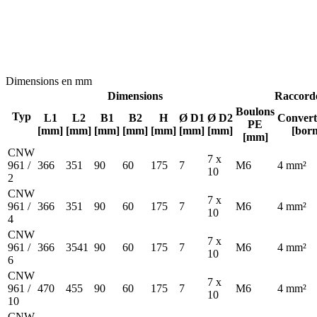
Dimensions en mm
Dimensions
Raccord
Boulons
Typ
L1
L2
B1
B2
H
Ø D1
Ø D2
Convert
PE
[mm]
[mm]
[mm]
[mm]
[mm]
[mm]
[mm]
[born
[mm]
CNW
7 x
961 /
366
351
90
60
175
7
M6
4 mm²
10
2
CNW
7 x
961 /
366
351
90
60
175
7
M6
4 mm²
10
4
CNW
7 x
961 /
366
3541
90
60
175
7
M6
4 mm²
10
6
CNW
7 x
961 /
470
455
90
60
175
7
M6
4 mm²
10
10
CNW