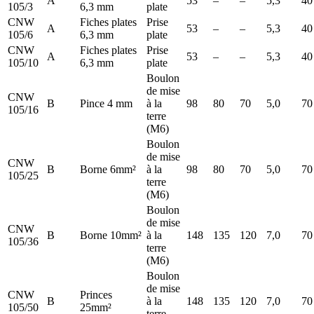
A
53
–
–
5,3
40
105/3
6,3 mm
plate
CNW
Fiches plates
Prise
A
53
–
–
5,3
40
105/6
6,3 mm
plate
CNW
Fiches plates
Prise
A
53
–
–
5,3
40
105/10
6,3 mm
plate
Boulon
de mise
CNW
B
Pince 4 mm
à la
98
80
70
5,0
70
105/16
terre
(M6)
Boulon
de mise
CNW
B
Borne 6mm²
à la
98
80
70
5,0
70
105/25
terre
(M6)
Boulon
de mise
CNW
B
Borne 10mm²
à la
148
135
120
7,0
70
105/36
terre
(M6)
Boulon
de mise
CNW
Princes
B
à la
148
135
120
7,0
70
105/50
25mm²
terre