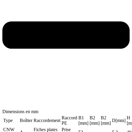
Dimensions en mm
Raccord
B1
B2
B2
H
Type
Boîtier
Raccordement
D[mm]
PE
[mm]
[mm]
[mm]
[m
CNW
Fiches plates
Prise