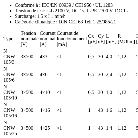
Conforme à : IEC/EN 60939 / CEI 950 / UL 1283
Tension de test: L-L 2100 V, DC 1s, L-PE 2700 V, DC 1s
Surcharge: 1,5 x I 1 min/h
Catégorie climatique : DIN CEI 68 Teil 1 25/085/21
Tension
Courant
Courant de
Cx
Cy
L
R
Type
nominale
nominal
fonctionnement
[μF]
nF]
[mH]
[MOhm]
[V]
[A]
[mA]
N
CNW
3×500
4×3
<1
0,5
30
4,0
1,12
105/3
N
CNW
3×500
4×6
<1
0,5
30
2,4
1,12
105/6
N
CNW
3×500
4×10
<1
0,5
30
1,0
1,12
105/10
N
CNW
3×500
4×16
<1
1
43
1,6
1,12
105/16
N
CNW
3×500
4×25
<1
1
43
1,4
1,12
105/25