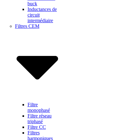
buck
Inductances de
circuit
intermédiaire
Filtres CEM
Filtre
monophasé
Filtre réseau
triphasé
Filtre CC
Filtres
harmoniques