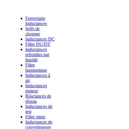
Ferroviaire
Inductances
Selfs de
chopper
Inductances DC
Filtre DU/DT
Inductances
refroidies par
liquide
Filtre
harmonique
Inductances à
air
Inductances
moteur
Réactances de
réseau
Inductances de
test
Filtre sinus
Inductances de
convertisseurs