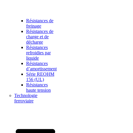
Résistances de
freinage
Résistances de
charge et de
décharge
Résistances
refroidies par
liquide
Résistances
d’amortissement
Série REOHM
156 (UL)
Résistances
haute tension
Technologie
ferroviaire