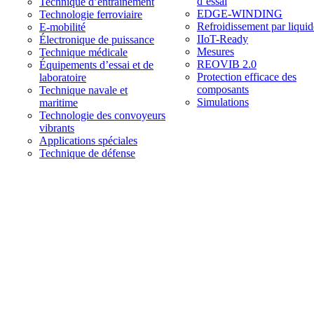
d’essai
Technique d’entraînement
EDGE-WINDING
Technologie ferroviaire
Refroidissement par liquid
E-mobilité
IIoT-Ready
Électronique de puissance
Mesures
Technique médicale
REOVIB 2.0
Équipements d’essai et de
Protection efficace des
laboratoire
composants
Technique navale et
Simulations
maritime
Technologie des convoyeurs
vibrants
Applications spéciales
Technique de défense