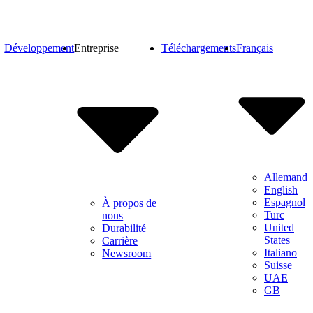
Développement
Entreprise
Téléchargements
Français
Allemand
English
Espagnol
À propos de
Turc
nous
United
Durabilité
States
Carrière
Italiano
Newsroom
Suisse
UAE
GB