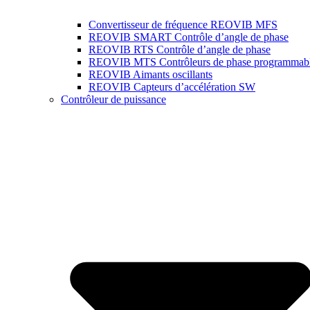
Convertisseur de fréquence REOVIB MFS
REOVIB SMART Contrôle d’angle de phase
REOVIB RTS Contrôle d’angle de phase
REOVIB MTS Contrôleurs de phase programmab
REOVIB Aimants oscillants
REOVIB Capteurs d’accélération SW
Contrôleur de puissance