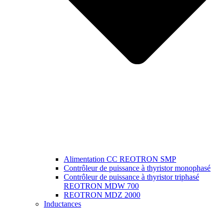
Alimentation CC REOTRON SMP
Contrôleur de puissance à thyristor monophasé
Contrôleur de puissance à thyristor triphasé
REOTRON MDW 700
REOTRON MDZ 2000
Inductances