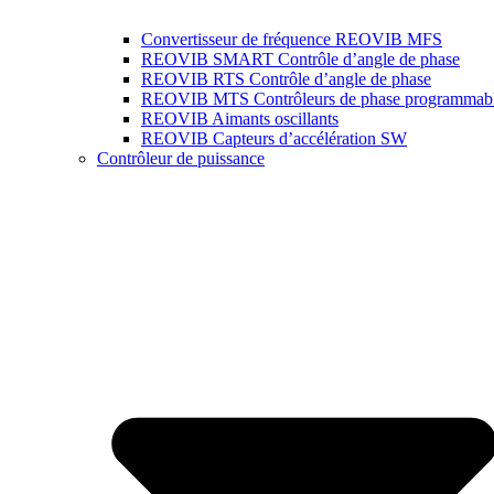
Convertisseur de fréquence REOVIB MFS
REOVIB SMART Contrôle d’angle de phase
REOVIB RTS Contrôle d’angle de phase
REOVIB MTS Contrôleurs de phase programmab
REOVIB Aimants oscillants
REOVIB Capteurs d’accélération SW
Contrôleur de puissance