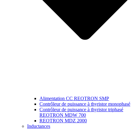
Alimentation CC REOTRON SMP
Contrôleur de puissance à thyristor monophasé
Contrôleur de puissance à thyristor triphasé
REOTRON MDW 700
REOTRON MDZ 2000
Inductances