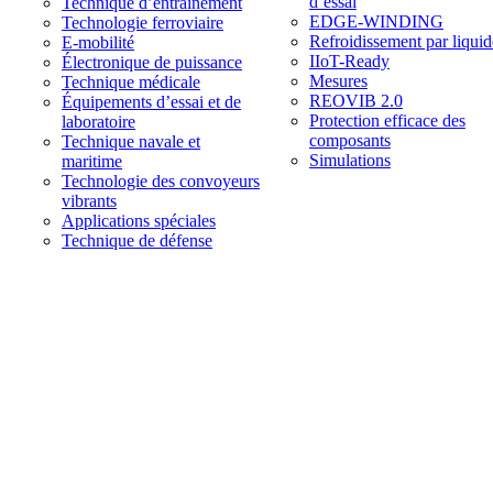
d’essai
Technique d’entraînement
EDGE-WINDING
Technologie ferroviaire
Refroidissement par liquid
E-mobilité
IIoT-Ready
Électronique de puissance
Mesures
Technique médicale
REOVIB 2.0
Équipements d’essai et de
Protection efficace des
laboratoire
composants
Technique navale et
Simulations
maritime
Technologie des convoyeurs
vibrants
Applications spéciales
Technique de défense