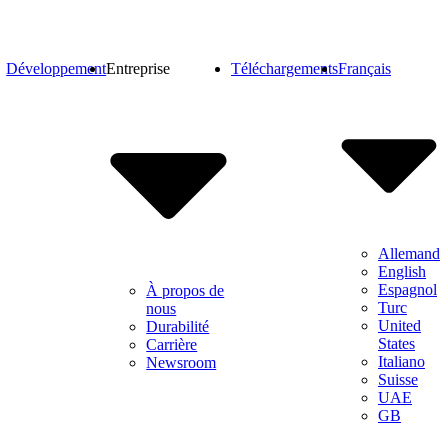
Développement
Entreprise
Téléchargements
Français
Allemand
English
Espagnol
À propos de
Turc
nous
United
Durabilité
States
Carrière
Italiano
Newsroom
Suisse
UAE
GB