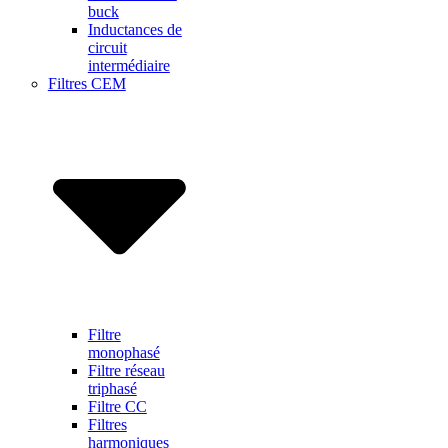
buck
Inductances de
circuit
intermédiaire
Filtres CEM
Filtre
monophasé
Filtre réseau
triphasé
Filtre CC
Filtres
harmoniques