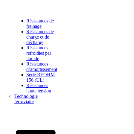
Résistances de
freinage
Résistances de
charge et de
décharge
Résistances
refroidies par
liquide
Résistances
d’amortissement
Série REOHM
156 (UL)
Résistances
haute tension
Technologie
ferroviaire