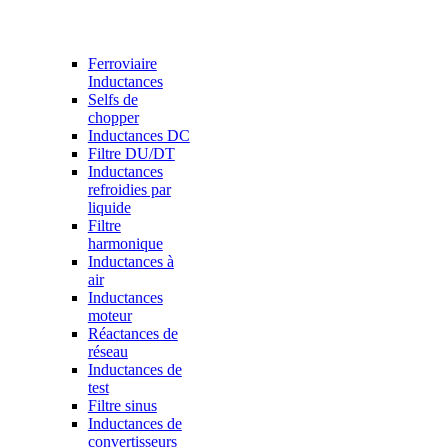
Ferroviaire
Inductances
Selfs de
chopper
Inductances DC
Filtre DU/DT
Inductances
refroidies par
liquide
Filtre
harmonique
Inductances à
air
Inductances
moteur
Réactances de
réseau
Inductances de
test
Filtre sinus
Inductances de
convertisseurs