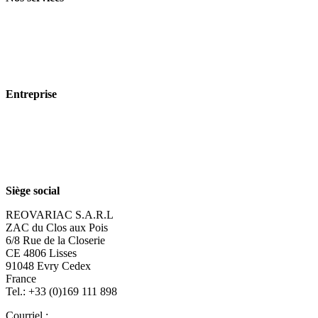
Branches
Produits
Technologie
Entreprise
À propos de nous
Durabilité
Carrière
Siège social
REOVARIAC S.A.R.L
ZAC du Clos aux Pois
6/8 Rue de la Closerie
CE 4806 Lisses
91048 Evry Cedex
France
Tel.: +33 (0)169 111 898
Courriel :
reovariac@reo.fr